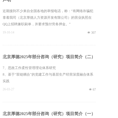
近期接到不少来自全国各地的举报电话，称：“有网络诈骗犯
拿着我司（北京厚德人力资源开发有限公司）的营业执照在
QQ上招聘兼职刷单，并要求预付劳务押金。”
19-10-14
넶
307
在此，我公司郑重声明，未在网上任何平台发布过＂招聘
兼职刷单＂的信息，请各位提高警惕，避免受骗。同时，我公
司保留追究相关单位法律责任的权利。
北京厚德2025年部分咨询（研究）项目简介（二）
7、思政工作柔性管理理论体系研究
8、基于“双链耦合”的党建工作与基层生产经营深度融合体系
实践
9、习近平文化思想在国有企业落地实践研究
26-03-27
넶
67
10、产业单位党组织规范化建设路径与作用发挥机制研究
11、应急响应处置中基层党组织作用发挥机制实践探索研究
12、国有企业党员教育管理、作用发挥机制研究
北京厚德2025年部分咨询（研究）项目简介（一）