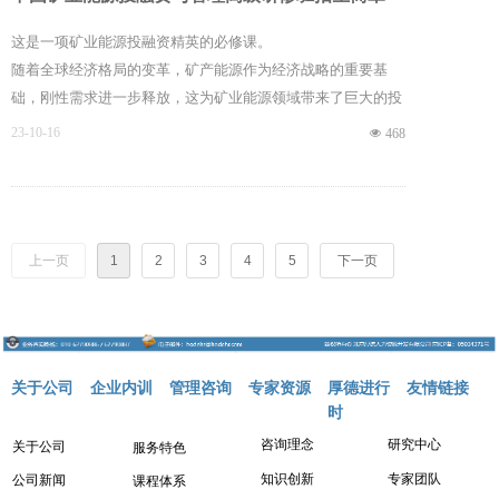
坚实的智力基础。
这是一项矿业能源投融资精英的必修课。
随着全球经济格局的变革，矿产能源作为经济战略的重要基
础，刚性需求进一步释放，这为矿业能源领域带来了巨大的投
资和发展机遇。然而全球矿业能源产业的发展是复杂多变的，
23-10-16
넶
468
受到国际贸易、投资、技术和政策等因素的影响，国内外经济
对矿业能源资源的依赖更强，矿企之间竞争愈发激烈，因此通
晓全球矿业能源投融资战略战术、深谙国家间的资源壁垒规
则、懂得驾驭国内资源平台和未来矿业能源资本竞争模式的卓
上一页
1
2
3
4
5
下一页
越者，无往不利！
关于公司
企业内训
管理咨询
专家资源
厚德进行
友情链接
时
咨询理念
研究中心
关于公司
服务特色
知识创新
专家团队
公司新闻
课程体系