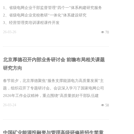
1、省级电网企业干部监督管理“四个一”体系构建研究服务
2、省级电网企业党校教研“一体化”体系建设研究
3、经营管理类培训课程课件开发
4、员工通用类业务工作流程学习资源开发
26-03-26
넶
70
5、“四好”工作法引领区县级供电企业文明单位创建新实践研
究
6、中国式幸福企业创建研究
北京厚德召开内部业务研讨会 前瞻布局相关课题
研究方向
春节前夕，北京厚德聚焦“服务支撑能源电力高质量发展”主
题，组织召开了专题研讨会。会议深入学习了国家电网公司
2026年工作会议精神，重点围绕“高质量抓好干部队伍建
设”与“高质量抓好人才队伍建设”两项内容，系统分析了最新
26-03-24
넶
58
政策导向与潜在服务需求。与会顾问及市场团队结合行业趋
势、政策动态及客户发展实际，展开深度研讨，精准预判客户
下一阶段关注的重点难点问题，形成初步研究课题与培训方
中国矿业能源投融资与管理高级研修班招生简章
向，为后续提供更具前瞻性、针对性的咨询与培训服务奠定了