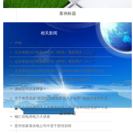
案例标题
相关新闻
넷
声明
넷
北京厚德2025年部分咨询（研究）项目简介（二）
넷
北京厚德2025年部分咨询（研究）项目简介（一）
넷
北京厚德召开内部业务研讨会 前瞻布局相关课题研究方向
넷
中国矿业能源投融资与管理高级研修班招生简章
넷
课程还可以这样讲！
넷
关于推荐选拔“能源电力企业双创人才培养” 高级研修班学员的通知
넷
国家企业经营管理人才素质提升工程 工业和信息化部中小企业经营管理领军人才 促进大中小企业融通发展专题培训
案例标题
넷
铜仁供电局电力大讲座
넷
苏州张家港供电公司中层干部培训班