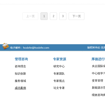
上一页
1
2
3
下一页
管理咨询
专家资源
厚德进行
央企国际
咨询理念
研究中心
中心组学
知识创新
专家团队
变革管理
服务领域
专家视点
新能源示
成功案例
论文专著
绩效咨询