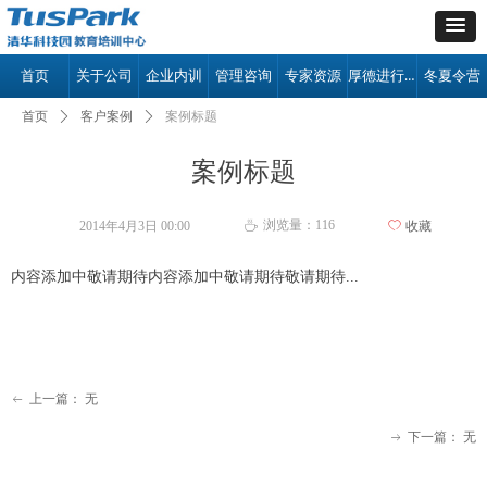
厚德进行时
首页
关于公司
企业内训
管理咨询
专家资源
冬夏令营
首页
ꄲ
客户案例
ꄲ
案例标题
案例标题
浏览量：
116
2014年4月3日
00:00
ꄀ
收藏
ꄘ
内容添加中敬请期待内容添加中敬请期待敬请期待...
上一篇：
无
ꂃ
下一篇：
无
ꁹ