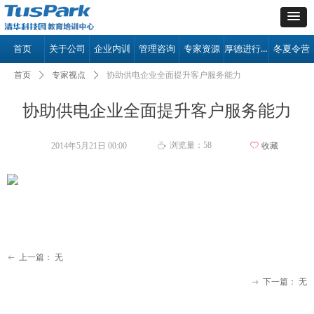
厚德进行时
首页
关于公司
企业内训
管理咨询
专家资源
冬夏令营
首页
ꄲ
专家视点
ꄲ
协助供电企业全面提升客户服务能力
协助供电企业全面提升客户服务能力
浏览量：
58
2014年5月21日
00:00
ꄀ
收藏
ꄘ
上一篇：
无
ꂃ
下一篇：
无
ꁹ