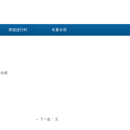
厚德进行时
冬夏令营
收藏
下一篇：
无
ꁹ