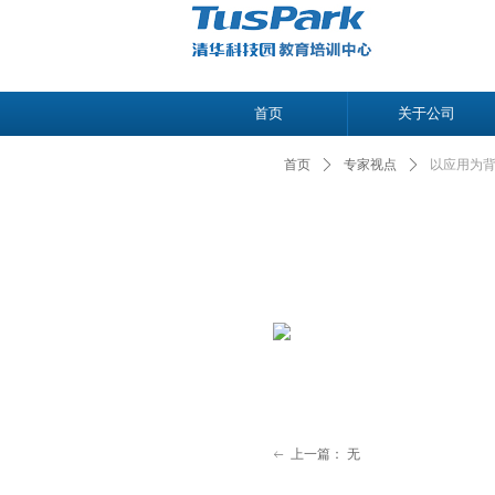
首页
关于公司
首页
ꄲ
专家视点
ꄲ
以应用为背
上一篇：
无
ꂃ