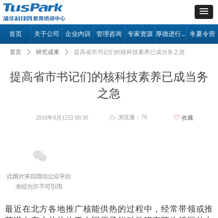
厚德进行时
首页
关于公司
企业内训
管理咨询
专家资源
冬夏令营
首页
ꄲ
研究成果
ꄲ
提高省市书记们的核科技素养已成当务之急
提高省市书记们的核科技素养已成当务
之急
浏览量：
79
2018年9月12日
09:30
ꄀ
收藏
ꄘ
最近在北方各地推广核能供热的过程中，经常带领或推