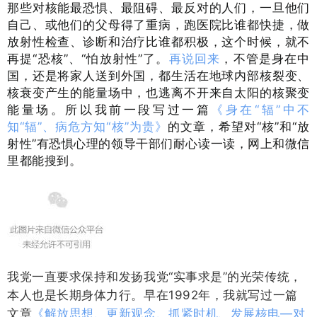
那些对核能最恐惧、最阻碍、最反对的人们，一旦他们
自己、或他们的父母得了重病，跑医院比谁都快捷，做
放射性检查、诊断和治疗比谁都积极，这个时候，就不
再提“恐核”、“怕放射性”了。
再说回来
，不管是身在中
国，还是将家人送到外国，都生活在地球内部核裂变、
核衰变产生的能量场中，也逃离不开来自太阳的核聚变
能量场。
所以
我前一段写过一篇
《身在“辐”中不
知“辐”、病危方知“核”为贵》
的文章，希望对“核”和“放
射性”有恐惧心理的领导干部们耐心读一读，网上和微信
里都能搜到。
我党一直要求保持和发扬我党“实事求是”的光荣传统，
本人也是长期身体力行。早在1992年，我就写过一篇
文章
《解放思想、更新观念、抓紧时机、发展核电—对