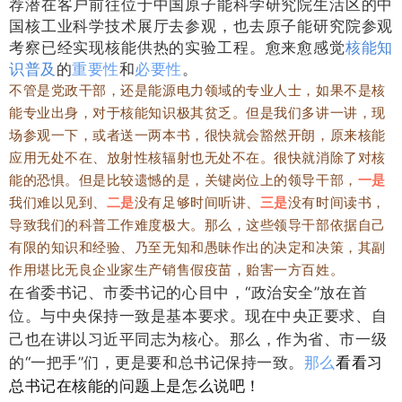
荐潜在客户前往位于中国原子能科学研究院生活区的中
国核工业科学技术展厅去参观，也去原子能研究院参观
考察已经实现核能供热的实验工程。愈来愈感觉
核能知
识普及
的
重要性
和
必要性
。
不管是党政干部，还是能源电力领域的专业人士，如果不是核
能专业出身，对于核能知识极其贫乏。但是我们多讲一讲，现
场参观一下，或者送一两本书，很快就会豁然开朗，原来核能
应用无处不在、放射性核辐射也无处不在。很快就消除了对核
能的恐惧。但是比较遗憾的是，关键岗位上的领导干部，
一是
我们难以见到、
二是
没有足够时间听讲、
三是
没有时间读书，
导致我们的科普工作难度极大。那么，这些领导干部依据自己
有限的知识和经验、乃至无知和愚昧作出的决定和决策，其副
作用堪比无良企业家生产销售假疫苗，贻害一方百姓。
在省委书记、市委书记的心目中，“政治安全”放在首
位。与中央保持一致是基本要求。现在中央正要求、自
己也在讲以习近平同志为核心。那么，作为省、市一级
的“一把手”们，更是要和总书记保持一致。
那么
看看习
总书记在核能的问题上是怎么说吧！