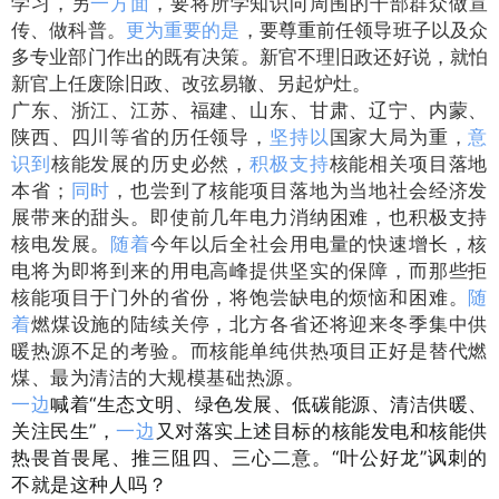
学习，另
一方面
，要将所学知识向周围的干部群众做宣
传、做科普。
更为重要的是
，要尊重前任领导班子以及众
多专业部门作出的既有决策。新官不理旧政还好说，就怕
新官上任废除旧政、改弦易辙、另起炉灶。
广东、浙江、江苏、福建、山东、甘肃、辽宁、内蒙、
陕西、四川等省的历任领导，
坚持以
国家大局为重，
意
识到
核能发展的历史必然，
积极支持
核能相关项目落地
本省；
同时
，也尝到了核能项目落地为当地社会经济发
展带来的甜头。即使前几年电力消纳困难，也积极支持
核电发展。
随着
今年以后全社会用电量的快速增长，核
电将为即将到来的用电高峰提供坚实的保障，而那些拒
核能项目于门外的省份，将饱尝缺电的烦恼和困难。
随
着
燃煤设施的陆续关停，北方各省还将迎来冬季集中供
暖热源不足的考验。而核能单纯供热项目正好是替代燃
煤、最为清洁的大规模基础热源。
一边
喊着“生态文明、绿色发展、低碳能源、清洁供暖、
关注民生”，
一边
又对落实上述目标的核能发电和核能供
热畏首畏尾、推三阻四、三心二意。“叶公好龙”讽刺的
不就是这种人吗？