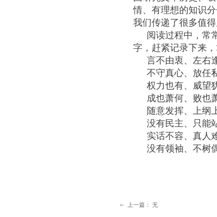
情、有理想的知识分
我们传递了很多值得
阅读过程中，常
字，赶紧记录下来，
言不由衷、左右
不守真心、放任
权力也有、威望
成也萧何、败也
随意发挥、上纲
没有民主、只能
实话不容、真人
没有领袖、不树
上一篇：
无
ꂃ