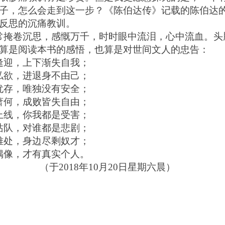
子，怎么会走到这一步？《陈伯达传》记载的陈伯达
反思的沉痛教训。
常掩卷沉思，感慨万千，时时眼中流泪，心中流血。头
算是阅读本书的感悟，也算是对世间文人的忠告：
逢迎，上下渐失自我；
私欲，进退身不由己；
犹存，唯独没有安全；
萧何，成败皆失自由；
上线，你我都是受害；
站队，对谁都是悲剧；
难处，身边尽剩奴才；
偶像，才有真实个人。
（于
2
018
年
1
0
月
2
0
日星期六晨）