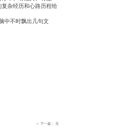
的复杂经历和心路历程给
脑中不时飘出几句文
下一篇：
无
ꁹ