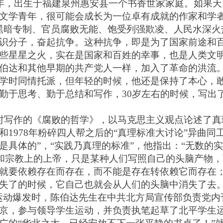
年，出生于福建泉州惠安县一个书香世家家庭。如果天
文学青年，很可能会成长为一位卓有成就的作家和学
黑暗专制、官员腐败无能、饱受列强欺凌、人民水深火
识分子，奋起抗争。这种抗争，即是为了国家前途和
些星星之火，实在是国家和百姓的幸事，也是人类文
伯达和其他早期的共产党人一样，加入了革命的洪流
学时同情托派，但年轻的时候，他还是保持了本心，
勤于思考、勤于总结和写作，
3
0
岁左右的时候，写出
时写作的《腐败的哲学》，以马克思主义观点论述了真
和
1
978
年粉碎四人帮之后的
“真理标准大讨论”异曲同
是具体的”，“实践乃真理的标准”，他指出：“无数的
’和宗教上的上帝，只是某种人们写照自己的头脑产物
就要依赖存在而存在，而不能是存在转依赖它而存在
失了的时候，它自己也就会从人们的头脑中消失了去。
”运动爆发时，陈伯达先生在中共北方局宣传部负责党
京，参与领导学生运动，并负责执笔起草了北平学生