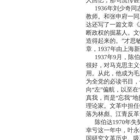
人回忆，那句流传甚
1
936
年刘少奇同
教师。和张申府一同
达还写了一篇文章《
断政权的掘墓人。文
造得起来的。”才思
章，1
937
年由上海新
1
937
年
9月，陈
很好，对马克思主义
用。从此，他成为毛
为全党的必读书目，
向
“左”偏航，以至
真我，而是“忘我”
理论家。文革中担任
落为林彪、江青反革
陈伯达
19
70
年失
幸亏这一年中，叶永
国研究文革历史、吸