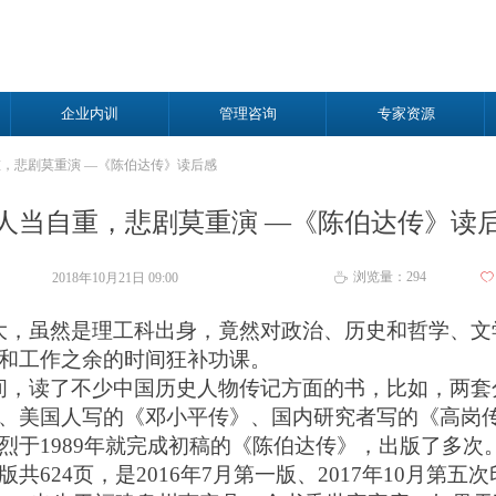
企业内训
管理咨询
专家资源
，悲剧莫重演 —《陈伯达传》读后感
人当自重，悲剧莫重演 —《陈伯达传》读
浏览量：
294
2018年10月21日
09:00
ꄀ
ꄘ
大，虽然是理工科出身，竟然对政治、历史和哲学、文
和工作之余的时间狂补功课。
间，读了不少中国历史人物传记方面的书，比如，两套
、美国人写的《邓小平传》、国内研究者写的《高岗
烈于
1
989
年就完成初稿的《陈伯达传》，出版了多次
版共
6
24
页，是
2
016
年
7月第一版、2
017
年
1
0
月第五次