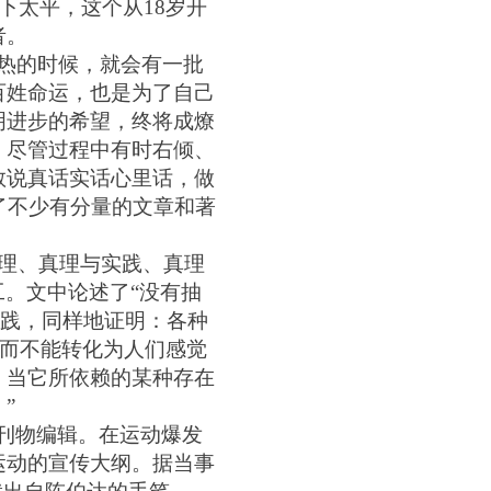
下太平，这个从1
8
岁开
者。
热的时候，就会有一批
百姓命运，也是为了自己
明进步的希望，终将成燎
。尽管过程中有时右倾、
敢说真话实话心里话，做
了不少有分量的文章和著
理、真理与实践、真理
工。文中论述了“没有抽
实践，同样地证明：各种
，而不能转化为人们感觉
；当它所依赖的某种存在
”
内刊物编辑。在运动爆发
运动的宣传大纲。据当事