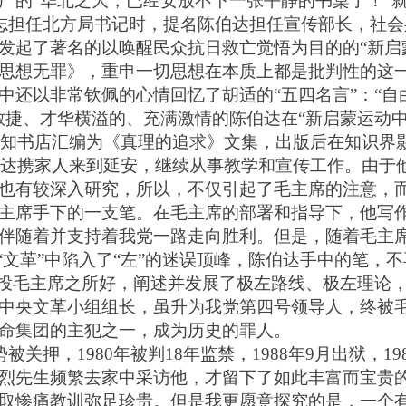
广的“华北之大，已经安放不下一张平静的书桌了！”
志担任北方局书记时，提名陈伯达担任宣传部长，社会
发起了著名的以唤醒民众抗日救亡觉悟为目的的
“新启
思想无罪》，重申一切思想在本质上都是批判性的这
中还以非常钦佩的心情回忆了胡适的
“五四名言”：“
敏捷、才华横溢的、充满激情的陈伯达在“新启蒙运动
知书店汇编为《真理的追求》文集，出版后在知识界
伯达携家人来到延安，继续从事教学和宣传工作。由于
也有较深入研究，所以，不仅引起了毛主席的注意，
主席手下的一支笔。在毛主席的部署和指导下，他写
伴随着并支持着我党一路走向胜利。但是，随着毛主席
在“文革”中陷入了“左”的迷误顶峰，陈伯达手中的笔，
地投毛主席之所好，阐述并发展了极左路线、极左理论，
中央文革小组组长，虽升为我党第四号领导人，终被
命集团的主犯之一，成为历史的罪人。
势被关押，
1
980
年被判
1
8
年监禁，
1
988
年
9月出狱，1
9
烈先生频繁去家中采访他，才留下了如此丰富而宝贵
取惨痛教训弥足珍贵。但是我更愿意探究的是，一个