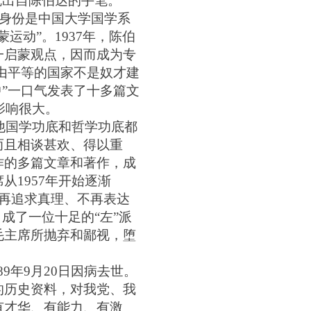
就出自陈伯达的手笔。
身份是中国大学国学系
蒙运动”。1
937
年，陈伯
一启蒙观点，因而成为专
自由平等的国家不是奴才建
中”一口气发表了十多篇文
影响很大。
他国学功底和哲学功底都
而且相谈甚欢、得以重
作的多篇文章和著作，成
从1
957
年开始逐渐
不再追求真理、不再表达
成了一位十足的“左”派
毛主席所抛弃和鄙视，堕
89
年
9月2
0
日因病去世。
的历史资料，对我党、我
有才华、有能力、有激