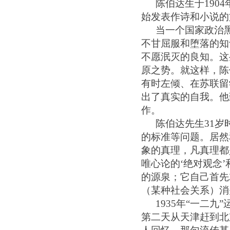
陈伯达生于1
904
始发表作诗和小说的
当一个国家政治
不甘屈服和堕落的知
不愿泯灭的良知。这
原之势。就这样，陈
有时左倾、在苏联留
出了真实的自我。他
作。
陈伯达先生
3
1
岁
的标准等问题。居然
象的真理，凡真理都
唯心论的‘绝对观念
的源泉；它自己首先
（某种社会关系）消
1
935
年
“一二九
第二天从天津赶到北