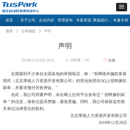
厚德进行时
首页
关于公司
企业内训
管理咨询
专家资源
冬夏令营
首页
ꄲ
公司动态
ꄲ
声明
声明
浏览量：
142
2018年12月28日
09:01
ꄀ
收藏
ꄘ
近期接到不少来自全国各地的举报电话，称：“有网络诈骗犯拿着
我司（北京厚德人力资源开发有限公司）的营业执照在QQ上招聘兼职
刷单，并要求预付劳务押金。”
在此，我公司郑重声明，未在网上任何平台发布过＂招聘兼职刷
单＂的信息，请各位提高警惕，避免受骗。同时，我公司保留追究相
关单位法律责任的权利。
北京厚德人力资源开发有限公司
2018年12月28日