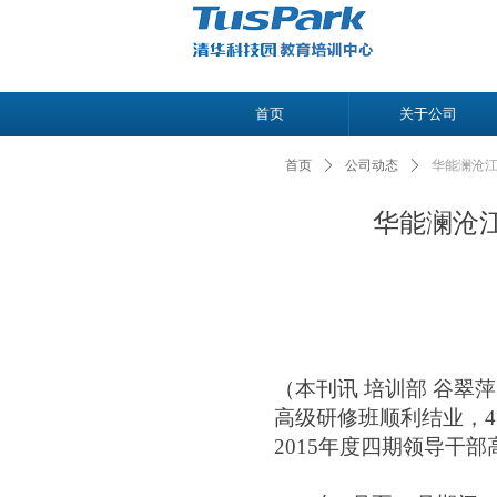
首页
关于公司
首页
ꄲ
公司动态
ꄲ
华能澜沧江
华能澜沧江
（本刊讯
培训部 谷翠
高级研修班顺利结业，
2015年度四期领导干