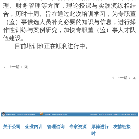
理、财务管理等方面，理论授课与实践演练相结
合，历时十周。旨在通过此次培训学习，为专职董
（监）事候选人员补充必要的知识与信息，进行操
作性训练与案例研究，加快专职董（监）事人才队
伍建设。
目前培训班正在顺利进行中。
上一篇：
无
ꂃ
下一篇：
无
ꁹ
关于公司
企业内训
管理咨询
专家资源
厚德进行
友情链接
时