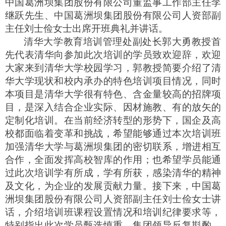
中国葛洲坝集团股份有限公司董监事工作部主任李
继跃
先生、
中国葛洲坝集团股份有限公司人资部副
主任刘士俭
女士
出席
开班典礼并讲话。
清华大学教育培训管理处
副
处长
郭大勇
教授首
先代表清华向参加此次培训的学员致欢迎辞，欢迎
大家来到清华
大学
校园学习，
郭
教授
简要
介绍
了清
华
大学
现状和
校内承办的特色培训项目
情况
，
同时
本项目是清华大学很有特色、含金量较高的招牌项
目，是深入结合企业实际、因材施教、有的放矢的
定制化培训。在当前经济转型的形势下，国企及高
校都面临着变革和挑战，
希望能够通过本
次
培训班
加强清华大学与
葛洲坝
集团
的
密切
联系，
增进
相互
合作
，全面发挥高校智库的作用
；也希望学员能通
过此次培训
学有所成，学有所获，感染清华的精神
及文化，为企业的发展贡献力量
。接下来，中国葛
洲坝集团股份有限公司人资部副主任刘士俭
女士
讲
话，介绍培训班课程设置情况和培训纪律要求等，
特别指出此次学员甄选慎重，集团领导反复斟酌，