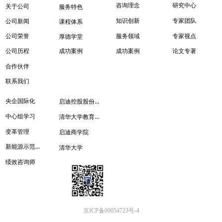
咨询理念
研究中心
关于公司
服务特色
知识创新
专家团队
公司新闻
课程体系
服务领域
专家视点
公司荣誉
厚德学堂
成功案例
成功案例
论文专著
公司历程
合作伙伴
联系我们
启迪控股股份有限公司
央企国际化
清华大学教育培训管理处
中心组学习
变革管理
启迪商学院
新能源示范城市
清华大学
绩效咨询师
京ICP备09054723号-4