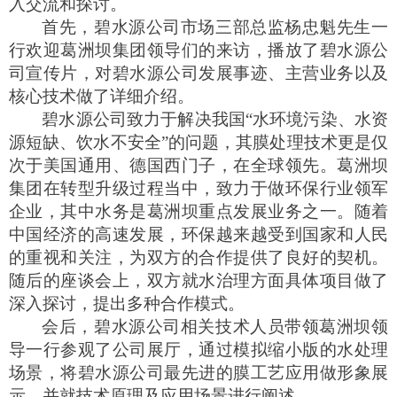
入交流和探讨。
首先，碧水源公司市场三部总监杨忠魁先生一
行欢迎葛洲坝集团领导们的来访，播放了碧水源公
司宣传片，对碧水源
公司
发展事迹、主营业务以及
核心技术做了详细介绍。
碧水源
公司
致力于解决我国
“
水环境污染、水资
源短缺、饮水不安全
”的问题，
其
膜处理
技术
更是
仅
次于美国通用、德国西门子，在
全球领先
。
葛洲坝
集团
在转型升级过程当中，致力于做环保行业领军
企业，其中水务是葛洲坝重点发展业务之一。随着
中国经济的高速发展，环保越来越受到国家和人民
的重视和关注，为双方的合作提供了良好的契机。
随后的座谈会上，双方就水治理方面具体项目做了
深入探讨，提出多种合作模式。
会后，碧水源
公司
相关技术人员带领葛洲坝领
导一行参观了公司展厅，通过模拟缩小版的水处理
场景，将碧水源
公司
最先进的膜工艺应用做形象展
示，
并就
技术原理及应用场景
进行
阐述。