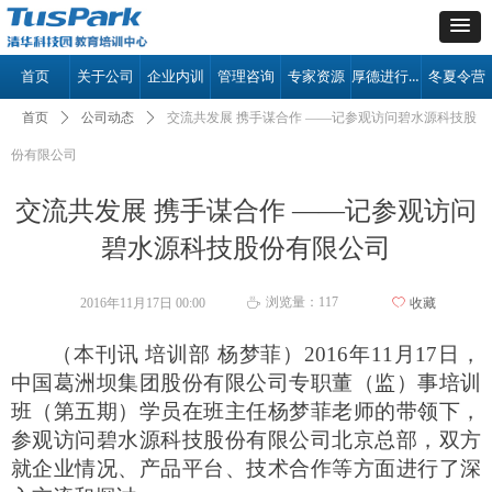
厚德进行时
首页
关于公司
企业内训
管理咨询
专家资源
冬夏令营
首页
ꄲ
公司动态
ꄲ
交流共发展 携手谋合作 ——记参观访问碧水源科技股
份有限公司
交流共发展 携手谋合作 ——记参观访问
碧水源科技股份有限公司
浏览量：
117
2016年11月17日
00:00
ꄀ
收藏
ꄘ
（本刊讯 培训部 杨梦菲）2016年11月17日，
中国葛洲坝集团
股份有限公司专职
董
（
监
）
事
培训
班
（
第五期
）
学员在班主任杨梦菲老师的带领下，
参观访问碧水源科技股份有限公司北京总部，双方
就企业情况、产品平台、技术合作等方面进行了深