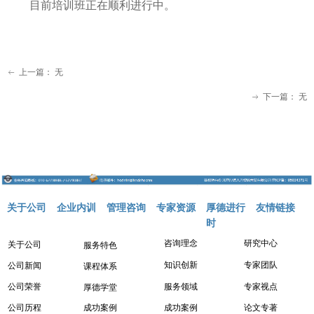
目前培训班正在顺利进行中。
上一篇：
无
ꂃ
下一篇：
无
ꁹ
关于公司
企业内训
管理咨询
专家资源
厚德进行
友情链接
时
咨询理念
研究中心
关于公司
服务特色
知识创新
专家团队
公司新闻
课程体系
服务领域
专家视点
公司荣誉
厚德学堂
成功案例
成功案例
论文专著
公司历程