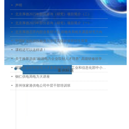
넷
声明
넷
北京厚德2025年部分咨询（研究）项目简介（二）
넷
北京厚德2025年部分咨询（研究）项目简介（一）
넷
北京厚德召开内部业务研讨会 前瞻布局相关课题研究方向
넷
中国矿业能源投融资与管理高级研修班招生简章
넷
课程还可以这样讲！
넷
关于推荐选拔“能源电力企业双创人才培养” 高级研修班学员的通知
넷
国家企业经营管理人才素质提升工程 工业和信息化部中小企业经营管理领军人才 促进大中小企业融通发展专题培训
案例标题
넷
铜仁供电局电力大讲座
넷
苏州张家港供电公司中层干部培训班